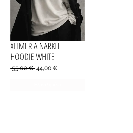
XEIMERIA NARKH
HOODIE WHITE
Κανονική
Τιμή
 55,00 € 
44,00 €
τιμή
Έκπτωσης
Εξαντλημένο